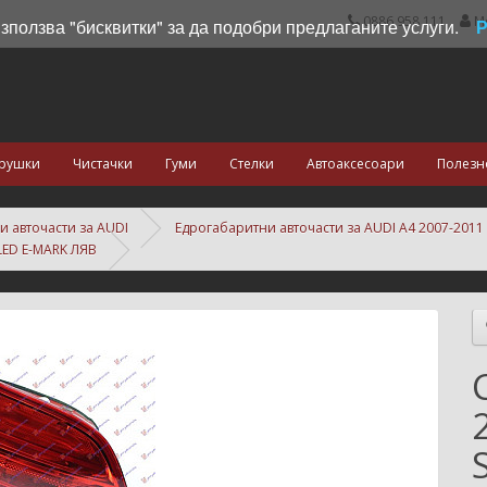
0886 958 111
М
използва "бисквитки" за да подобри предлаганите услуги.
рушки
Чистачки
Гуми
Стелки
Автоаксесоари
Полезн
и авточасти за AUDI
Едрогабаритни авточасти за AUDI A4 2007-2011
ED E-MARK ЛЯВ