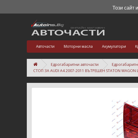
Този сайт 
Авточасти
Моторни масла
Акумулатори
К
Едрогабаритни авточасти
Едрогабаритн
СТОП ЗА AUDI A4 2007-2011 ВЪТРЕШЕН STATON WAGON L