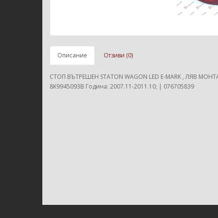
Описание
Отзиви (0)
СТОП ВЪТРЕШЕН STATON WAGON LED E-MARK , ЛЯВ МОНТАЖ
8K9945093B Година: 2007.11-2011.10; | 076705839