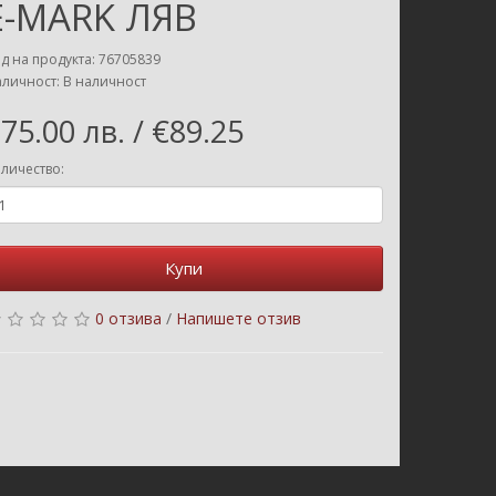
E-MARK ЛЯВ
д на продукта: 76705839
личност: В наличност
75.00 лв. / €89.25
личество:
Купи
0 отзива
/
Напишете отзив