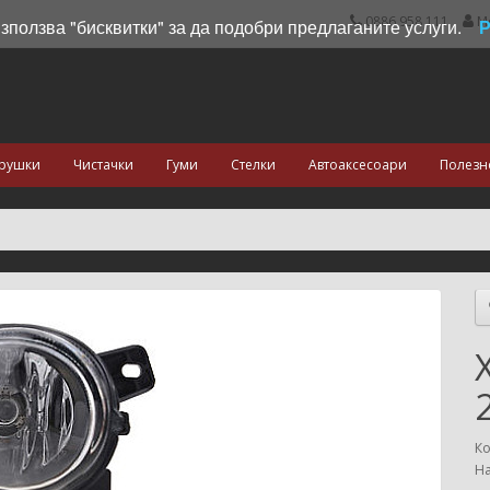
0886 958 111
М
използва "бисквитки" за да подобри предлаганите услуги.
рушки
Чистачки
Гуми
Стелки
Автоаксесоари
Полезн
Ко
На