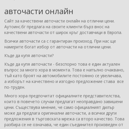
авточасти онлайн
Сайт за качествени авточасти онлайн на отлични цени.
Аутоинс.бг предлага на своите клиенти бърз внос на
качествени авточасти от широк кръг доставчици в Европа.
Всички авточасти са с гарантиран произход. При нас ще
намерите богат избор от авточасти на отлични цени.
Къде да купя авточасти?
Къде да купя авточасти - безспорно това е един актуален
въпрос за много хора в момента. Това е напълно очаквано,
тъй като броят на автомобилите постоянно се увеличава,
а изборът на качествено и изгодно предложение става все
по-труден.
Много хора предпочитат официалните представителства,
които в повечето случаи предлагат неоправдано завишени
цени. Съществува мнение, че само официалният дилър
може да предлага оригинални авточасти, а всички други
предложения в търговската мрежа са второ качество. Това
разбира се не означава, че един съединител произведен от