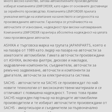
много високо качество, затова автомобилните производители
избират компанията LEMFORDER, като един от основните доставчици
за серийното производство. Компанията LEMFORDER прилага
уникални методи на изпитание на качеството и сигурността на
произвежданите авточасти. Гарантира се устойчивостта на
авточастите от износване, надеждност при високи натоварвания.
Компанията LEMFORDER гарантира абсолютна надеждност на цялата
гама произвеждани авточасти.
ASHIKA е търговска марка на групата JAPANPARTS, която е
на пазара от 1989 като лидер на пазара на авточасти за
азиатските автомобили. Гамата авточасти произвеждани
от ASHIKA, включва филтри, дискове и накладки,
хидравлични компоненти, съединители, авточасти за
ремъчно задвижване, авточасти и компоненти за
двигателя, авточасти за електрическата система.
SACHS - авточастите на SACHS се произвеждат по най-
новите технологии от висококачествени материали и се
отличават с повишена надеждност. Точно това прави
SACHS надежден партньор на водещите автомобилни
производители и те избират авточастите произвеждани от
SACHS - амортисьори и съединители за първоначално