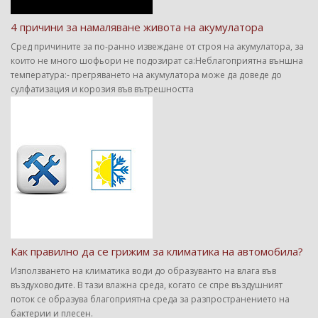
4 причини за намаляване живота на акумулатора
Сред причините за по-ранно извеждане от строя на акумулатора, за
които не много шофьори не подозират са:Неблагоприятна външна
температура:- прегряването на акумулатора може да доведе до
сулфатизация и корозия във вътрешността
Как правилно да се грижим за климатика на автомобила?
Използването на климатика води до образуванто на влага във
въздуховодите. В тази влажна среда, когато се спре въздушният
поток се образува благоприятна среда за разпространението на
бактерии и плесен.