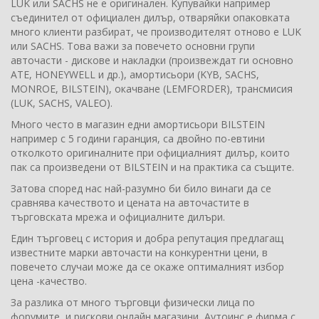
LUK или SACHS не е оригинален. Kупувайки например
съединител от официален дилър, отваряйки опаковката
много клиенти разбират, че производителят отново е LUK
или SACHS. Това важи за повечето основни групи
авточасти - дискове и накладки (произвеждат ги основно
ATE, HONEYWELL и др.), амортисьори (KYB, SACHS,
MONROE, BILSTEIN), окачване (LEMFORDER), трансмисия
(LUK, SACHS, VALEO).
Много често в магазин едни амортисьори BILSTEIN
например с 5 години гаранция, са двойно по-евтини
отколкото оригиналните при официалният дилър, които
пак са произведени от BILSTEIN и на практика са същите.
Затова според нас най-разумно би било винаги да се
сравнява качеството и цената на авточастите в
търговската мрежа и официалните дилъри.
Един търговец с история и добра репутация предлагащ
известните марки авточасти на конкурентни цени, в
повечето случаи може да се окаже оптималният избор
цена -качество.
За разлика от много търговци физически лица по
форумите, и рискови онлайн магазини, Аутоинс е фирма с