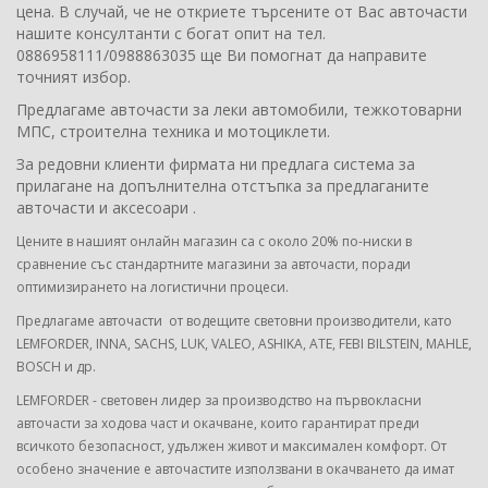
цена. В случай, че не откриете търсените от Вас авточасти
нашите консултанти с богат опит на тел.
0886958111/0988863035 ще Ви помогнат да направите
точният избор.
Предлагаме авточасти за леки автомобили, тежкотоварни
МПС, строителна техника и мотоциклети.
За редовни клиенти фирмата ни предлага система за
прилагане на допълнителна отстъпка за предлаганите
авточасти и аксесоари .
Цените в нашият онлайн магазин са с около 20% по-ниски в
сравнение със стандартните магазини за авточасти, поради
оптимизирането на логистични процеси.
Предлагаме авточасти от водещите световни производители, като
LEMFORDER, INNA, SACHS, LUK, VALEO, ASHIKA, ATE, FEBI BILSTEIN, MAHLE,
BOSCH и др.
LEMFORDER - световен лидер за производство на първокласни
авточасти за ходова част и окачване, които гарантират преди
всичкото безопасност, удължен живот и максимален комфорт. От
особено значение е авточастите използвани в окачването да имат