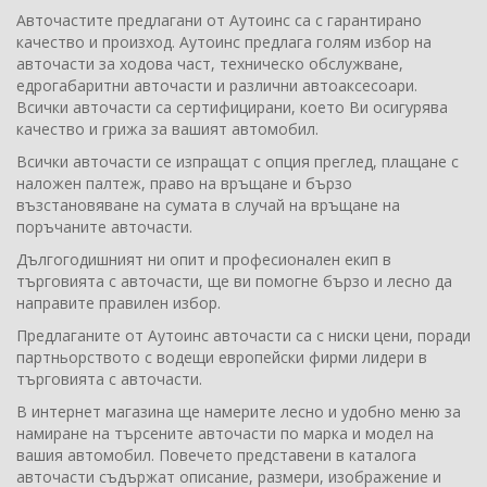
Авточастите предлагани от Аутоинс са с гарантирано
качество и произход. Аутоинс предлага голям избор на
авточасти за ходова част, техническо обслужване,
едрогабаритни авточасти и различни автоаксесоари.
Всички авточасти са сертифицирани, което Ви осигурява
качество и грижа за вашият автомобил.
Всички авточасти се изпращат с опция преглед, плащане с
наложен палтеж, право на връщане и бързо
възстановяване на сумата в случай на връщане на
поръчаните авточасти.
Дългогодишният ни опит и професионален екип в
търговията с авточасти, ще ви помогне бързо и лесно да
направите правилен избор.
Предлаганите от Аутоинс авточасти са с ниски цени, поради
партньорството с водещи европейски фирми лидери в
търговията с авточасти.
В интернет магазина ще намерите лесно и удобно меню за
намиране на търсените авточасти по марка и модел на
вашия автомобил. Повечето представени в каталога
авточасти съдържат описание, размери, изображение и