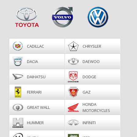
CADILLAC
CHRYSLER
DACIA
DAEWOO
DAIHATSU
DODGE
FERRARI
GAZ
HONDA
GREAT WALL
MOTORCYCLES
HUMMER
INFINITI