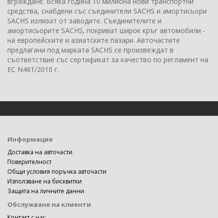
вграждане. Всяка година 10 милиона нови транспортни
средства, снабдени със съединители SACHS и амортисьори
SACHS излизат от заводите. Съединителите и
амортисьорите SACHS, покриват широк кръг автомобили -
на европейските и азиатските пазари. Авточастите
предлагани под марката SACHS се произвеждат в
съответствие със сертификат за качество по регламент на
ЕС N461/2010 г.
Информация
Доставка на авточасти
Поверителност
Общи условия поръчка авточасти
Използване на бисквитки
Защита на личните данни
Обслужване на клиенти
Контакт с нас