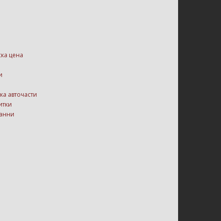
ска цена
и
ка авточасти
итки
данни