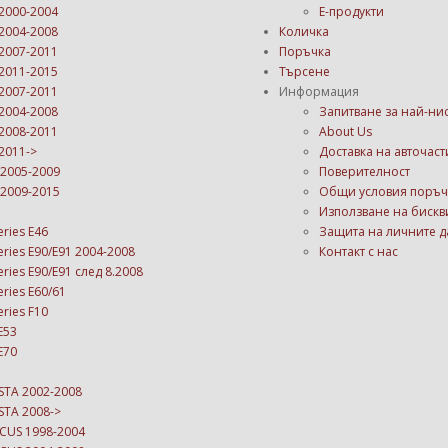
2000-2004
Е-продукти
2004-2008
Количка
2007-2011
Поръчка
2011-2015
Търсене
2007-2011
Информация
2004-2008
Запитване за най-ни
2008-2011
About Us
2011->
Доставка на авточаст
 2005-2009
Поверителност
 2009-2015
Общи условия поръч
Използване на бискв
ries E46
Защита на личните 
ries E90/E91 2004-2008
Контакт с нас
ies E90/E91 след 8.2008
ries E60/61
ries F10
E53
E70
STA 2002-2008
STA 2008->
CUS 1998-2004