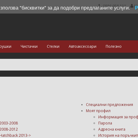
0886 958 111
М
използва "бисквитки" за да подобри предлаганите услуги.
рушки
Чистачки
Стелки
Автоаксесоари
Полезно
Специални предложения
Моят профил
Информация за про
2003-2008
Парола
2008-2012
Адресна книга
Hatchback 2013->
История на поръчки