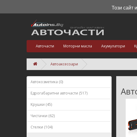
Този сайт 
Авточасти
Моторни масла
Акумулатори
К
Автоаксесоари
Автокозметика (0)
Авт
Едрогабаритни авточасти (517)
Крушки (45)
Чистачки (62)
Стелки (104)