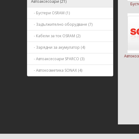
Автоаксесоари (21)
Буст
- Бустери OSRAM (1)
- Задължително оборудване (7)
- Кабели за ток OSRAM (2)
- Зарядни за акумулатор (4)
Автокоз
- Автоаксесоари SPARCO (3)
- Автокозметика SONAX (4)