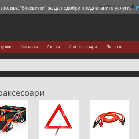
0886 958 111
М
използва "бисквитки" за да подобри предлаганите услуги.
рушки
Чистачки
Стелки
Автоаксесоари
Полезно
оаксесоари