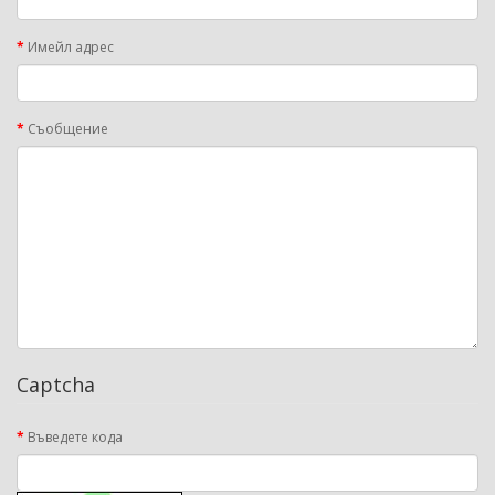
Имейл адрес
Съобщение
Captcha
Въведете кода