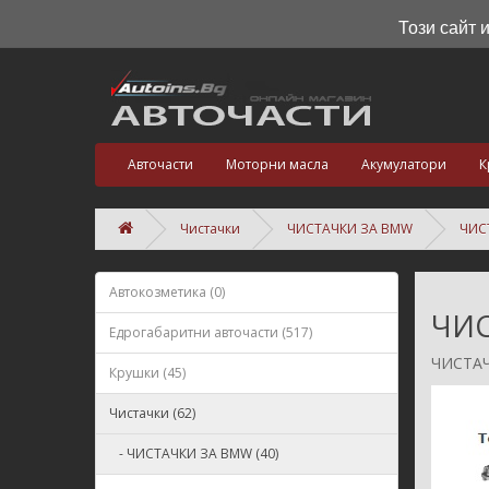
Този сайт 
Авточасти
Моторни масла
Акумулатори
К
Чистачки
ЧИСТАЧКИ ЗА BMW
ЧИСТ
Автокозметика (0)
ЧИС
Едрогабаритни авточасти (517)
ЧИСТАЧК
Крушки (45)
Чистачки (62)
- ЧИСТАЧКИ ЗА BMW (40)