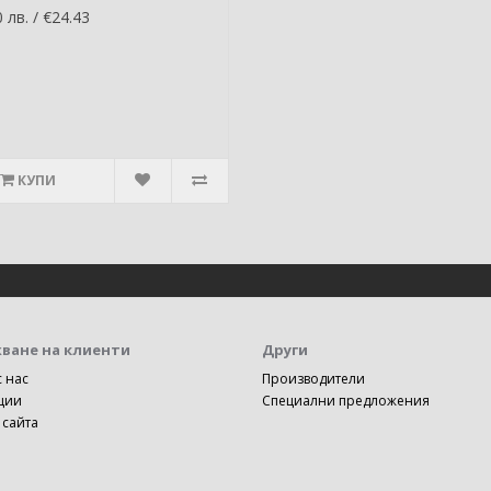
 лв. / €24.43
КУПИ
ване на клиенти
Други
с нас
Производители
ции
Специални предложения
 сайта