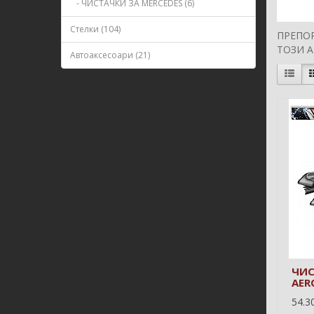
- ЧИСТАЧКИ ЗА MERCEDES (6)
Стелки (104)
ПРЕПО
ТОЗИ 
Автоаксесоари (21)
ЧИС
AER
54.30