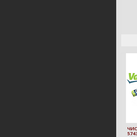
ЧИС
574