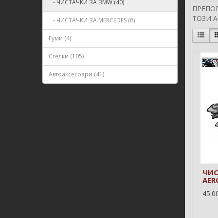
- ЧИСТАЧКИ ЗА BMW (40)
ПРЕПО
ТОЗИ 
- ЧИСТАЧКИ ЗА MERCEDES (6)
Гуми (4)
Стелки (105)
Автоаксесоари (41)
ЧИС
AER
45.00