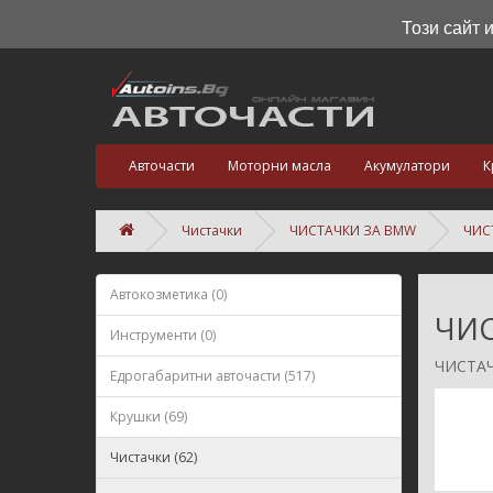
Този сайт 
Авточасти
Моторни масла
Акумулатори
К
Чистачки
ЧИСТАЧКИ ЗА BMW
ЧИСТ
Автокозметика (0)
ЧИС
Инструменти (0)
ЧИСТАЧК
Едрогабаритни авточасти (517)
Крушки (69)
Чистачки (62)