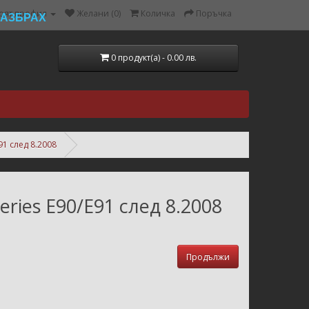
оят профил
Желани (0)
Количка
Поръчка
РАЗБРАХ
0 продукт(а) - 0.00 лв.
91 след 8.2008
ries E90/E91 след 8.2008
Продължи