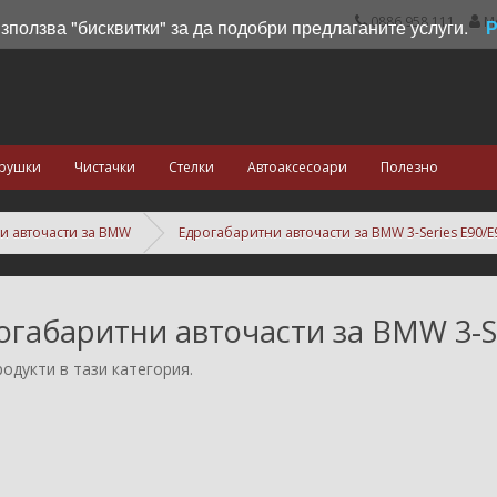
0886 958 111
М
използва "бисквитки" за да подобри предлаганите услуги.
рушки
Чистачки
Стелки
Автоаксесоари
Полезно
и авточасти за BMW
Едрогабаритни авточасти за BMW 3-Series E90/E
огабаритни авточасти за BMW 3-Se
одукти в тази категория.