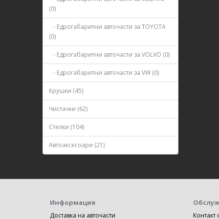
(0)
- Едрогабаритни авточасти за TOYOTA
(0)
- Едрогабаритни авточасти за VOLVO (0)
- Едрогабаритни авточасти за VW (0)
Крушки (45)
Чистачки (62)
Стелки (104)
Автоаксесоари (21)
Информация
Обслуж
Доставка на авточасти
Контакт 