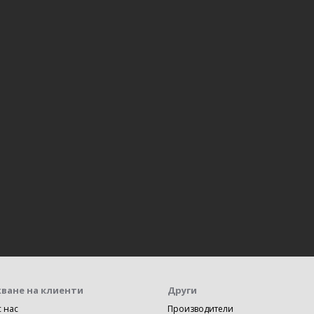
ване на клиенти
Други
с нас
Производители