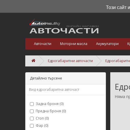
Този сайт 
Авточасти
Моторни масла
Акумулатори
К
Едрогабаритни авточасти
Едрогабаритн
Детайлно търсене
Едр
Вид едрогабаритнa авточаст
Няма пр
Задна броня (0)
Предна броня (0)
Стоп (0)
Фар (0)