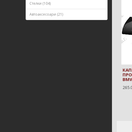
Стелки (104)
Автоаксесоари (21)
КАП
ПРО
BMW
265.0