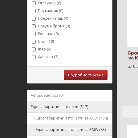
Огледало (6)
Подкалник (0)
Преден капак (4)
Предна броня (3)
Решетка (0)
Стоп (18)
Фар (4)
Бро
Халоген (3)
за 
210.0
Подробно търсене
Автокозметика (0)
Едрогабаритни авточасти (517)
- Едрогабаритни авточасти за AUDI (434)
- Едрогабаритни авточасти за BMW (83)