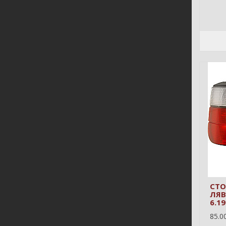
СТО
ЛЯВ
6.19
85.00