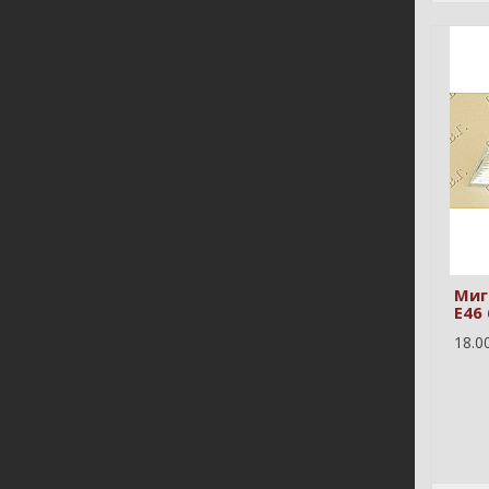
Миг
E46 
18.00