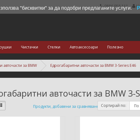
0886 958 111
М
използва "бисквитки" за да подобри предлаганите услуги.
рушки
Чистачки
Стелки
Автоаксесоари
Полезно
и авточасти за BMW
Едрогабаритни авточасти за BMW 3-Series E46
огабаритни авточасти за BMW 3-Se
Сортирай по:
Продукти, добавени за сравняване: (0)