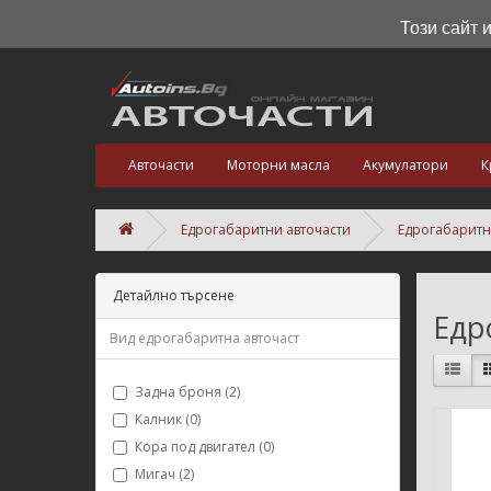
Този сайт 
Авточасти
Моторни масла
Акумулатори
К
Едрогабаритни авточасти
Едрогабаритн
Детайлно търсене
Едр
Вид едрогабаритнa авточаст
Задна броня (2)
Калник (0)
Кора под двигател (0)
Мигач (2)