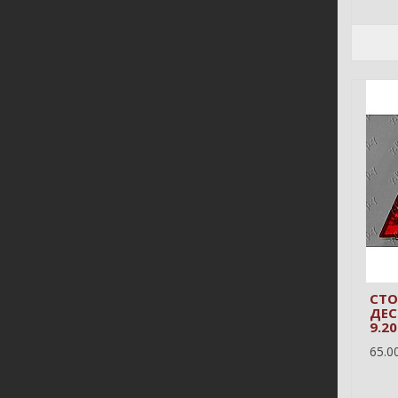
СТО
ДЕС
9.2
65.00