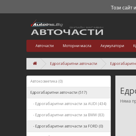
Този сайт 
Авточасти
Моторни масла
Акумулатори
К
Едрогабаритни авточасти
Едрогабаритн
Автокозметика (0)
Едр
Едрогабаритни авточасти (517)
Няма пр
- Едрогабаритни авточасти за AUDI (434)
- Едрогабаритни авточасти за BMW (83)
- Едрогабаритни авточасти за FORD (0)