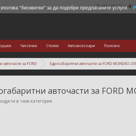
0886 958 111
М
използва "бисквитки" за да подобри предлаганите услуги.
рушки
Чистачки
Стелки
Автоаксесоари
Полезно
и авточасти за FORD
Едрогабаритни авточасти за FORD MONDEO 20
огабаритни авточасти за FORD M
одукти в тази категория.