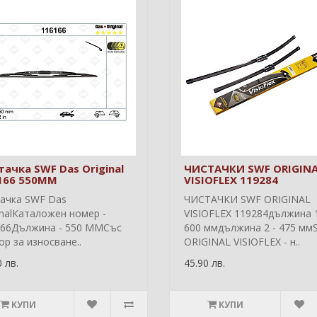
тачка SWF Das Original
ЧИСТАЧКИ SWF ORIGIN
166 550MM
VISIOFLEX 119284
ачка SWF Das
ЧИСТАЧКИ SWF ORIGINAL
inalКаталожен номер -
VISIOFLEX 119284дължина 1
166Дължина - 550 ММСъс
600 ммдължина 2 - 475 мм
ор за износване..
ORIGINAL VISIOFLEX - н..
 лв.
45.90 лв.
КУПИ
КУПИ