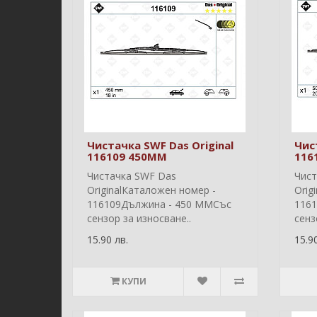
Чистачка SWF Das Original
Чис
116109 450MM
116
Чистачка SWF Das
Чист
OriginalКаталожен номер -
Orig
116109Дължина - 450 ММСъс
116
сензор за износване..
сенз
15.90 лв.
15.90
КУПИ