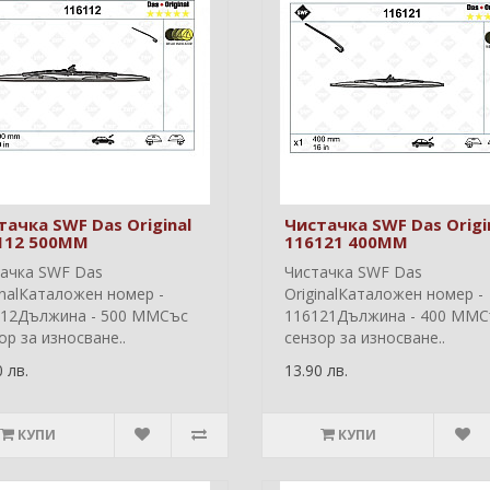
тачка SWF Das Original
Чистачка SWF Das Origi
112 500MM
116121 400MM
ачка SWF Das
Чистачка SWF Das
inalКаталожен номер -
OriginalКаталожен номер -
112Дължина - 500 ММСъс
116121Дължина - 400 ММС
ор за износване..
сензор за износване..
 лв.
13.90 лв.
КУПИ
КУПИ