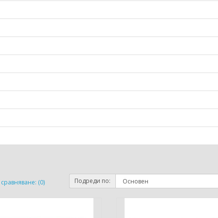
Подреди по:
сравняване: (0)