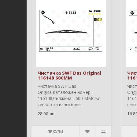
Чистачка SWF Das Original
Чис
116148 600MM
116
Чистачка SWF Das
Чист
OriginalКаталожен номер -
Orig
116148Дължина - 600 ММСъс
116
сензор за износване..
сенз
28.00 лв.
16.80
КУПИ