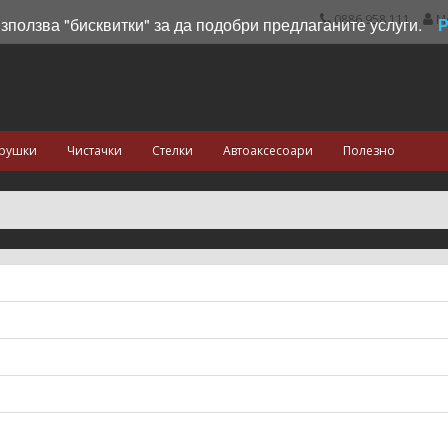
0886 958 111
М
използва "бисквитки" за да подобри предлаганите услуги.
рушки
Чистачки
Стелки
Автоаксесоари
Полезно