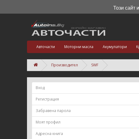
Този сайт 
Авточасти
Моторни масла
Акумулатори
К
Производител
SWF
Вход
Регистрация
Забравена парола
Моят профил
Адресна книга