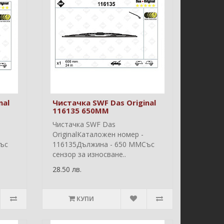
nal
Чистачка SWF Das Original
116135 650MM
Чистачка SWF Das
OriginalКаталожен номер -
ъс
116135Дължина - 650 ММСъс
сензор за износване..
28.50 лв.
КУПИ