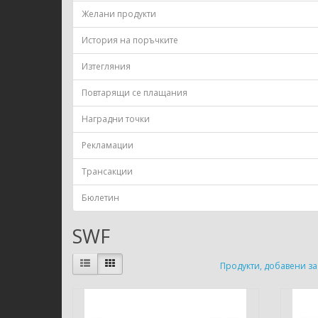
Желани продукти
История на поръчките
Изтегляния
Повтарящи се плащания
Наградни точки
Рекламации
Трансакции
Бюлетин
SWF
Продукти, добавени за 