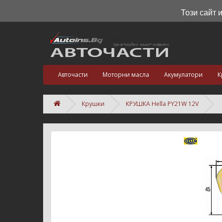
Този сайт 
Авточасти
Моторни масла
Акумулатори
К
Крушки
КРУШКА Hella PY21W 12V