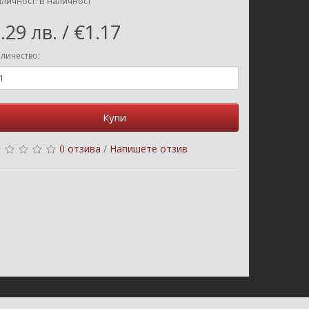
личност: В наличност
.29 лв. / €1.17
личество:
Купи
0 отзива
/
Напишете отзив