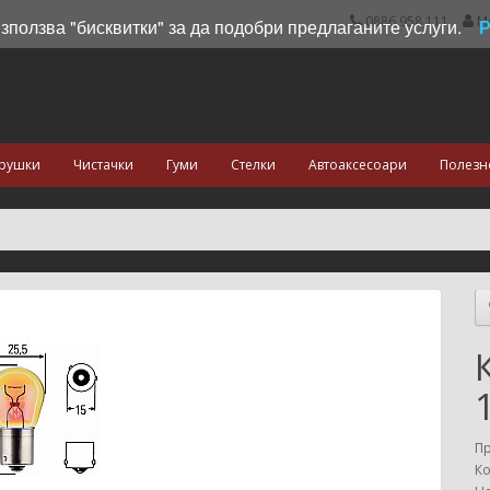
0886 958 111
М
използва "бисквитки" за да подобри предлаганите услуги.
рушки
Чистачки
Гуми
Стелки
Автоаксесоари
Полезн
П
Ко