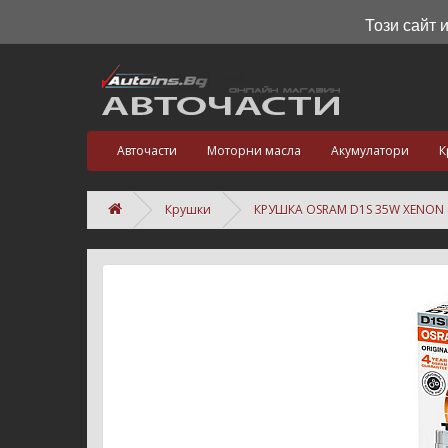
Този сайт 
Авточасти
Моторни масла
Акумулатори
К
Крушки
КРУШКА OSRAM D1S 35W XENON 