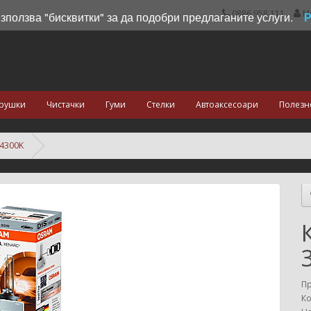
0886 958 111
М
използва "бисквитки" за да подобри предлаганите услуги.
рушки
Чистачки
Гуми
Стелки
Автоаксесоари
Полезн
4300K
П
Ко