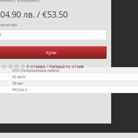
личност: В наличност
04.90 лв. / €53.50
личество:
Купи
0 отзива
/
Напишете отзив
D1S (газоразрядна лампа)
85 волт
35 ват
PK32d-2