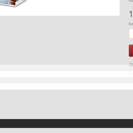
На
1
Ко