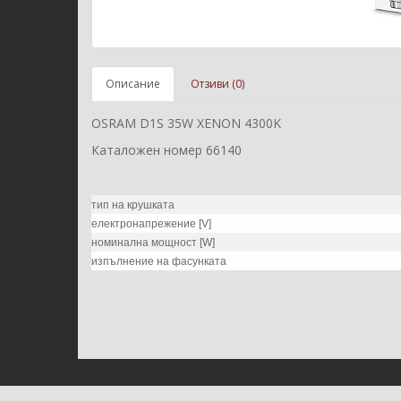
Описание
Отзиви (0)
OSRAM D1S 35W XENON 4300K
Каталожен номер 66140
тип на крушката
електронапрежение [V]
номинална мощност [W]
изпълнение на фасунката