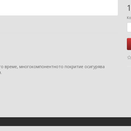
1
Ко
го време, многокомпонентното покритие осигурява
.