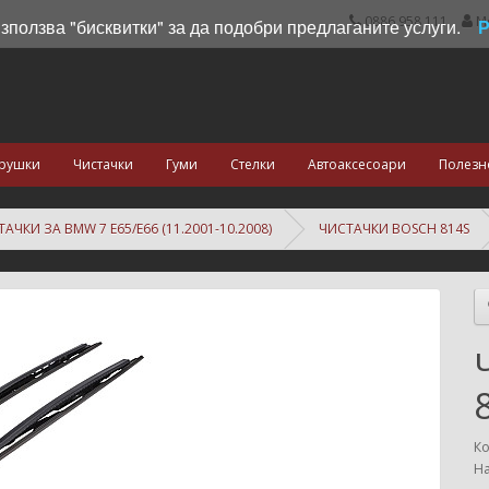
0886 958 111
М
използва "бисквитки" за да подобри предлаганите услуги.
рушки
Чистачки
Гуми
Стелки
Автоаксесоари
Полезн
АЧКИ ЗА BMW 7 E65/E66 (11.2001-10.2008)
ЧИСТАЧКИ BOSCH 814S
Ко
На