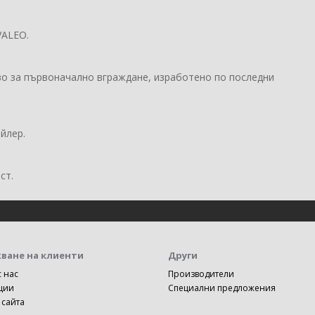
VALEO.
во за първоначално вграждане, изработено по последни
йлер.
ст.
ване на клиенти
Други
с нас
Производители
ции
Специални предложения
 сайта