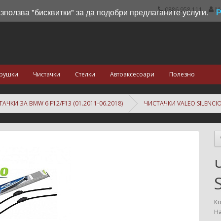
0886 958 111
М
използва "бисквитки" за да подобри предлаганите услуги.
рушки
Чистачки
Стелки
Автоаксесоари
Полезно
АЧКИ ЗА BMW 6 F12/F13 (01.2011-06.2018)
ЧИСТАЧКИ VALEO SILENCIO
Ко
На