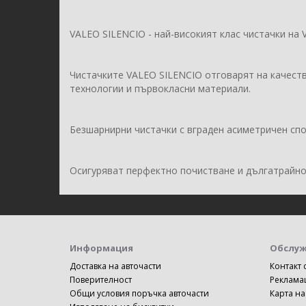
VALEO SILENCIO - най-високият клас чистачки на 
Чистачките VALEO SILENCIO отговарят на качест
технологии и първокласни материали.
Безшарнирни чистачки с вграден асиметричен спо
Осигуряват перфектно почистване и дългатрайно
Информация
Обслуж
Доставка на авточасти
Контакт 
Поверителност
Реклама
Общи условия поръчка авточасти
Карта на