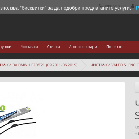
0886 958 111
М
използва "бисквитки" за да подобри предлаганите услуги.
рушки
Чистачки
Стелки
Автоаксесоари
Полезно
АЧКИ ЗА BMW 1 F20/F21 (09.2011-06.2019)
ЧИСТАЧКИ VALEO SILENCIO
Ко
На