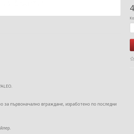
4
Ко
VALEO.
во за първоначално вграждане, изработено по последни
йлер.