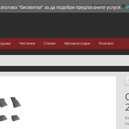
0886 958 111
М
използва "бисквитки" за да подобри предлаганите услуги.
рушки
Чистачки
Стелки
Автоаксесоари
Полезно
Ко
На