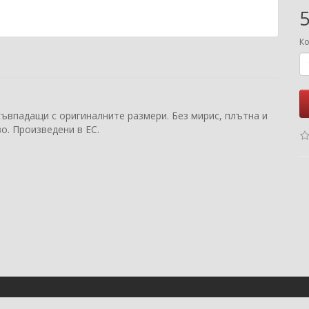
5
Ко
съвпадащи с оригиналните размери. Без мирис, плътна и
о. Произведени в ЕС.