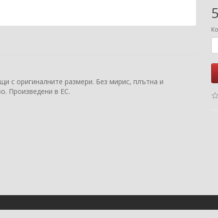
5
Ко
щи с оригиналните размери. Без мирис, плътна и
о. Произведени в ЕС.