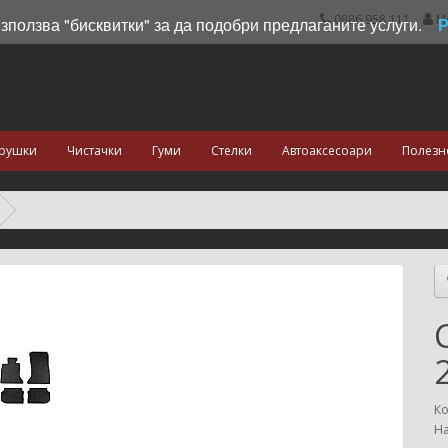
0886 958 111
М
използва "бисквитки" за да подобри предлаганите услуги.
рушки
Чистачки
Гуми
Стелки
Автоаксесоари
Полезн
Ко
На