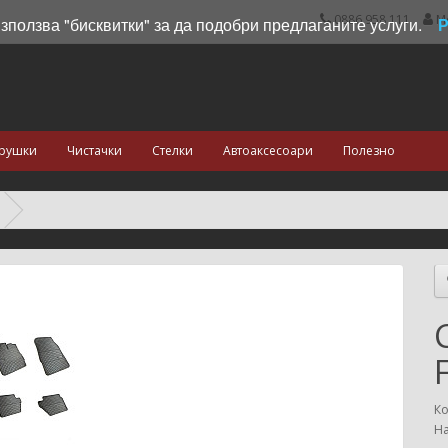
0886 958 111
М
използва "бисквитки" за да подобри предлаганите услуги.
рушки
Чистачки
Стелки
Автоаксесоари
Полезно
Ко
На