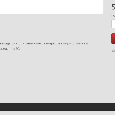
5
Ко
съвпадащи с оригиналните размери. Без мирис, плътна и
зведени в ЕС.