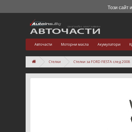
Този сайт 
Авточасти
Моторни масла
Акумулатори
К
Стелки
Стелки за FORD FIESTA след 2008