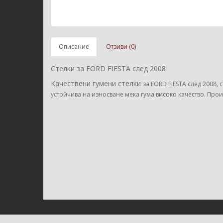
Описание
Отзиви (0)
Стелки за FORD FIESTA след 2008
Качествени гумени стелки
за FORD FIESTA след 2008
, 
устойчива на износване мека гума високо качество. Прои