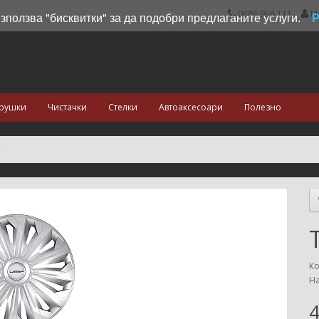
0886 958 111
М
използва "бисквитки" за да подобри предлаганите услуги.
рушки
Чистачки
Стелки
Автоаксесоари
Полезно
Ко
На
4