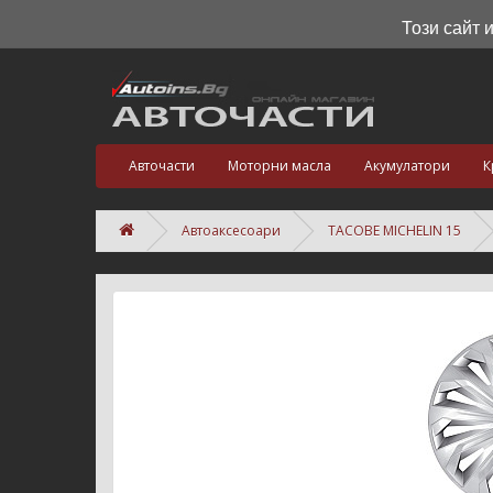
Този сайт 
Авточасти
Моторни масла
Акумулатори
К
Автоаксесоари
ТАСОВЕ MICHELIN 15