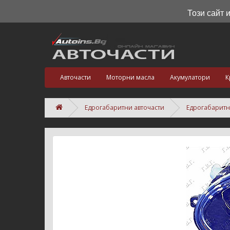
Този сайт 
Авточасти
Моторни масла
Акумулатори
К
Едрогабаритни авточасти
Едрогабаритн