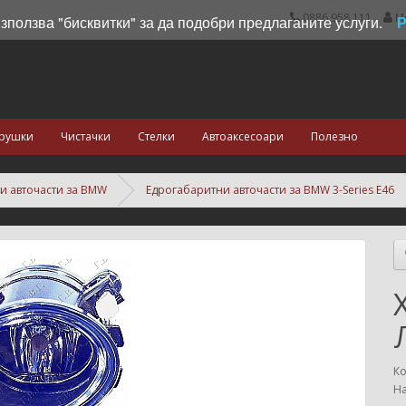
0886 958 111
М
използва "бисквитки" за да подобри предлаганите услуги.
рушки
Чистачки
Стелки
Автоаксесоари
Полезно
и авточасти за BMW
Едрогабаритни авточасти за BMW 3-Series E46
Ко
На