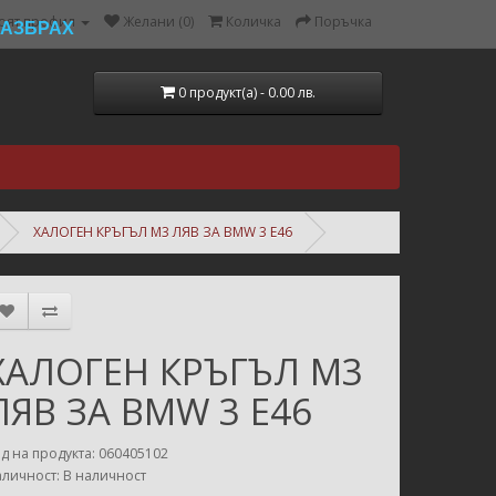
оят профил
Желани (0)
Количка
Поръчка
РАЗБРАХ
0 продукт(а) - 0.00 лв.
ХАЛОГЕН КРЪГЪЛ M3 ЛЯВ ЗА BMW 3 E46
ХАЛОГЕН КРЪГЪЛ M3
ЛЯВ ЗА BMW 3 E46
д на продукта: 060405102
личност: В наличност