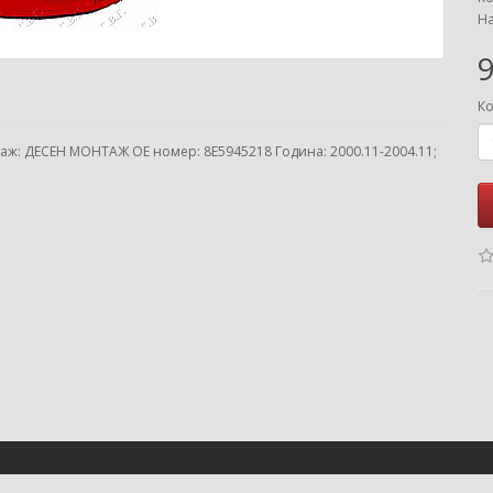
На
9
Ко
аж: ДЕСЕН МОНТАЖ ОЕ номер: 8E5945218 Година: 2000.11-2004.11;