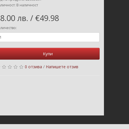
личност: В наличност
8.00 лв. / €49.98
личество:
Купи
0 отзива
/
Напишете отзив