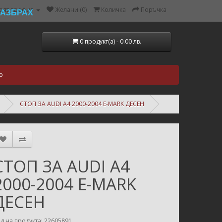
оят профил
Желани (0)
Количка
Поръчка
РАЗБРАХ
0 продукт(а) - 0.00 лв.
о
СТОП ЗА AUDI A4 2000-2004 E-MARK ДЕСЕН
СТОП ЗА AUDI A4
2000-2004 E-MARK
ДЕСЕН
д на продукта: 22605891