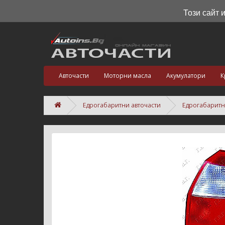
Този сайт 
Авточасти
Моторни масла
Акумулатори
К
Едрогабаритни авточасти
Едрогабаритн