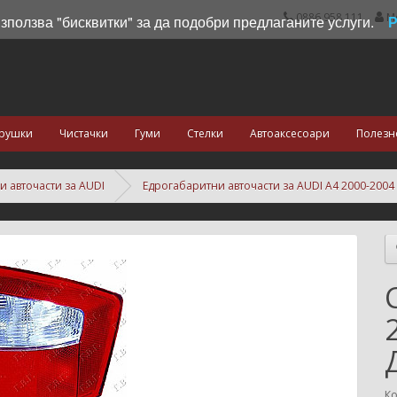
0886 958 111
М
използва "бисквитки" за да подобри предлаганите услуги.
рушки
Чистачки
Гуми
Стелки
Автоаксесоари
Полезн
и авточасти за AUDI
Едрогабаритни авточасти за AUDI A4 2000-2004
Ко