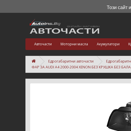
Този сайт 
Авточасти
Моторни масла
Акумулатори
К
Едрогабаритни авточасти
Едрогабаритн
ФАР ЗА AUDI A4 2000-2004 XENON БЕЗ КРУШКА БЕЗ БАЛА