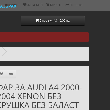
оят профил
Желани (0)
Количка
Поръчка
РАЗБРАХ
0 продукт(а) - 0.00 лв.
ФАР ЗА AUDI A4 2000-
2004 XENON БЕЗ
КРУШКА БЕЗ БАЛАСТ