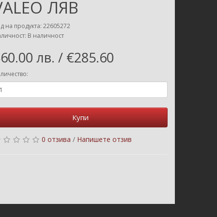
VALEO ЛЯВ
д на продукта: 22605272
личност: В наличност
60.00 лв. / €285.60
личество:
Купи
0 отзива
/
Напишете отзив