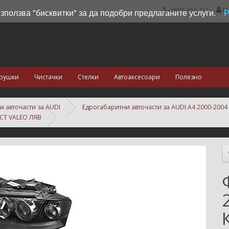
0886 958 111
М
използва "бисквитки" за да подобри предлаганите услуги.
рушки
Чистачки
Стелки
Автоаксесоари
Полезно
и авточасти за AUDI
Едрогабаритни авточасти за AUDI A4 2000-2004
СТ VALEO ЛЯВ