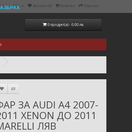
оят профил
Желани (0)
Количка
Поръчка
РАЗБРАХ
0 продукт(а) - 0.00 лв.
о
ФАР ЗА AUDI A4 2007-
2011 XENON ДО 2011
MARELLI ЛЯВ