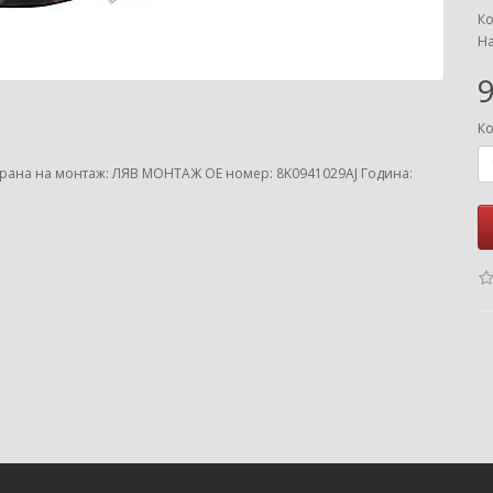
Ко
На
9
Ко
трана на монтаж: ЛЯВ МОНТАЖ ОЕ номер: 8K0941029AJ Година: