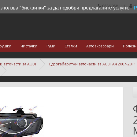
0886 958 111
М
използва "бисквитки" за да подобри предлаганите услуги.
рушки
Чистачки
Гуми
Стелки
Автоаксесоари
Полезн
и авточасти за AUDI
Едрогабаритни авточасти за AUDI A4 2007-2011