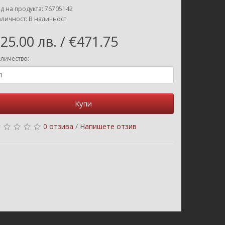
д на продукта: 76705142
личност: В наличност
25.00 лв. / €471.75
личество:
Купи
0 отзива
/
Напишете отзив