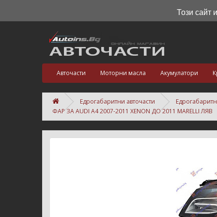
Този сайт 
Авточасти
Моторни масла
Акумулатори
К
Едрогабаритни авточасти
Едрогабаритн
ФАР ЗА AUDI A4 2007-2011 XENON ДО 2011 MARELLI ЛЯВ