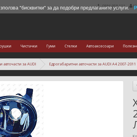
0886 958 111
М
използва "бисквитки" за да подобри предлаганите услуги.
рушки
Чистачки
Гуми
Стелки
Автоаксесоари
Полезн
и авточасти за AUDI
Едрогабаритни авточасти за AUDI A4 2007-2011
Ко