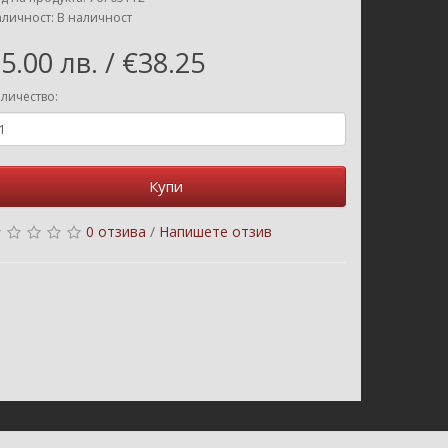
личност: В наличност
5.00 лв. / €38.25
личество:
Купи
0 отзива
/
Напишете отзив