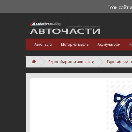
Този сайт 
Авточасти
Моторни масла
Акумулатори
К
Едрогабаритни авточасти
Едрогабаритн