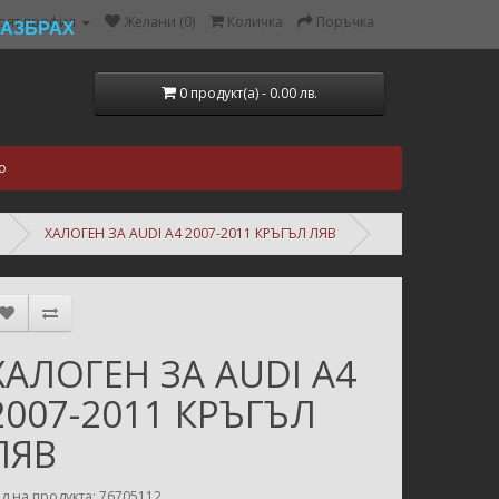
оят профил
Желани (0)
Количка
Поръчка
РАЗБРАХ
0 продукт(а) - 0.00 лв.
о
ХАЛОГЕН ЗА AUDI A4 2007-2011 КРЪГЪЛ ЛЯВ
ХАЛОГЕН ЗА AUDI A4
2007-2011 КРЪГЪЛ
ЛЯВ
д на продукта: 76705112