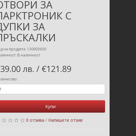
ОТВОРИ ЗА
ПАРКТРОНИК С
ДУПКИ ЗА
ПРЪСКАЛКИ
д на продукта: 130003630
личност: В наличност
39.00 лв. / €121.89
личество:
Купи
0 отзива
/
Напишете отзив