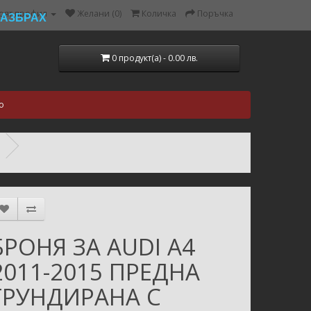
оят профил
Желани (0)
Количка
Поръчка
РАЗБРАХ
0 продукт(а) - 0.00 лв.
о
БРОНЯ ЗА AUDI A4
2011-2015 ПРЕДНА
ГРУНДИРАНА С