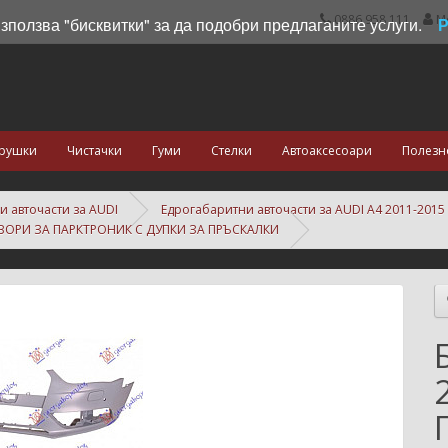
0886 958 111
М
използва "бисквитки" за да подобри предлаганите услуги.
рушки
Чистачки
Гуми
Стелки
Автоаксесоари
Полезн
и авточасти за AUDI
Едрогабаритни авточасти за AUDI A4 2011-2015
ТВОРИ ЗА ПАРКТРОНИК С ДУПКИ ЗА ПРЪСКАЛКИ