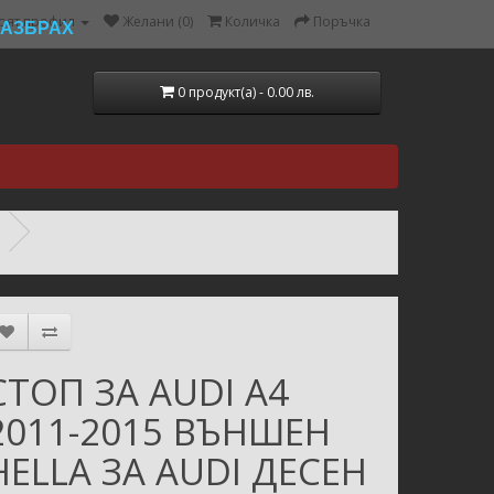
оят профил
Желани (0)
Количка
Поръчка
РАЗБРАХ
0 продукт(а) - 0.00 лв.
СТОП ЗА AUDI A4
2011-2015 ВЪНШЕН
HELLA ЗА AUDI ДЕСЕН