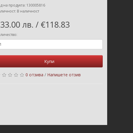
д на продукта: 130005816
личност: В наличност
33.00 лв. / €118.83
личество:
Купи
0 отзива
/
Напишете отзив