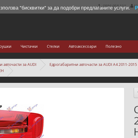
0886 958 111
М
използва "бисквитки" за да подобри предлаганите услуги.
рушки
Чистачки
Стелки
Автоаксесоари
Полезно
и авточасти за AUDI
Едрогабаритни авточасти за AUDI A4 2011-2015
ЕН