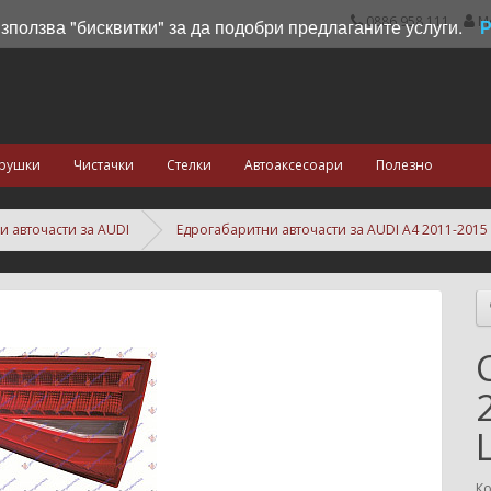
0886 958 111
М
използва "бисквитки" за да подобри предлаганите услуги.
рушки
Чистачки
Стелки
Автоаксесоари
Полезно
и авточасти за AUDI
Едрогабаритни авточасти за AUDI A4 2011-2015
Ко