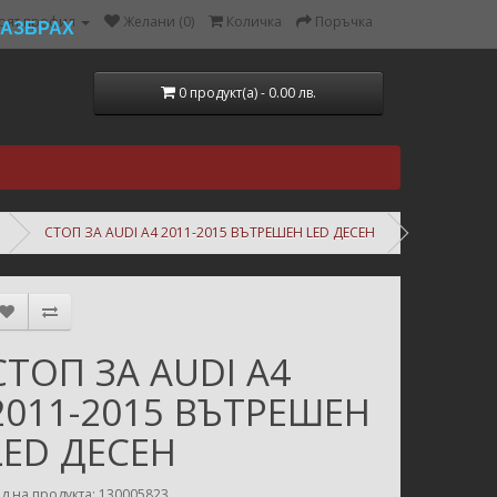
оят профил
Желани (0)
Количка
Поръчка
РАЗБРАХ
0 продукт(а) - 0.00 лв.
СТОП ЗА AUDI A4 2011-2015 ВЪТРЕШЕН LED ДЕСЕН
СТОП ЗА AUDI A4
2011-2015 ВЪТРЕШЕН
LED ДЕСЕН
д на продукта: 130005823