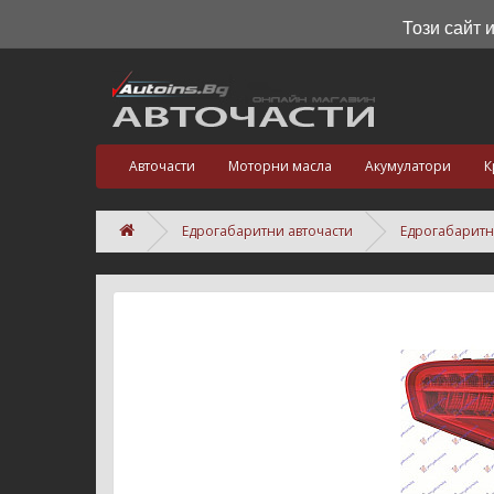
Този сайт 
Авточасти
Моторни масла
Акумулатори
К
Едрогабаритни авточасти
Едрогабаритн