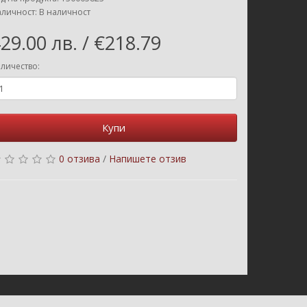
личност: В наличност
29.00 лв. / €218.79
личество:
Купи
0 отзива
/
Напишете отзив