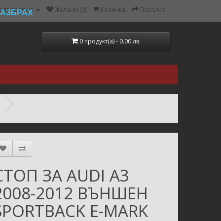
оят профил
Желани (0)
Количка
Поръчка
РАЗБРАХ
0 продукт(а) - 0.00 лв.
СТОП ЗА AUDI A3
2008-2012 ВЪНШЕН
SPORTBACK E-MARK