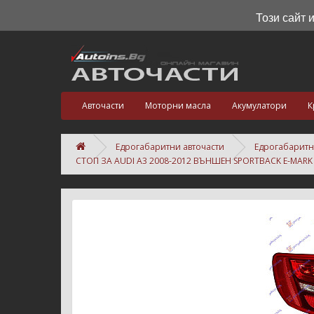
Този сайт 
Авточасти
Моторни масла
Акумулатори
К
Едрогабаритни авточасти
Едрогабаритн
СТОП ЗА AUDI A3 2008-2012 ВЪНШЕН SPORTBACK E-MAR