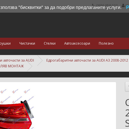
0886 958 111
М
използва "бисквитки" за да подобри предлаганите услуги.
рушки
Чистачки
Стелки
Автоаксесоари
Полезно
и авточасти за AUDI
Едрогабаритни авточасти за AUDI A3 2008-2012
K ЛЯВ МОНТАЖ