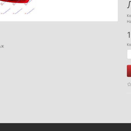
Ко
На
1
Ко
АЖ