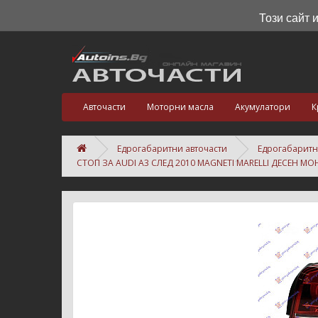
Този сайт 
Авточасти
Моторни масла
Акумулатори
К
Едрогабаритни авточасти
Едрогабаритн
СТОП ЗА AUDI A3 СЛЕД 2010 MAGNETI MARELLI ДЕСЕН М