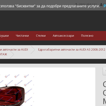
0886 958 111
М
използва "бисквитки" за да подобри предлаганите услуги.
рушки
Чистачки
Стелки
Автоаксесоари
Полезно
и авточасти за AUDI
Едрогабаритни авточасти за AUDI A3 2008-2012
ОНТАЖ