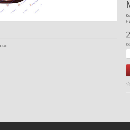
Ко
На
2
Ко
НТАЖ