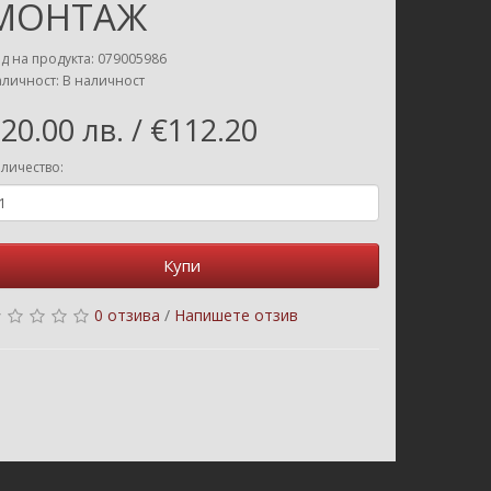
МОНТАЖ
д на продукта: 079005986
личност: В наличност
20.00 лв. / €112.20
личество:
Купи
0 отзива
/
Напишете отзив