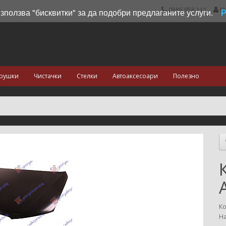
0886 958 111
М
използва "бисквитки" за да подобри предлаганите услуги.
рушки
Чистачки
Стелки
Автоаксесоари
Полезно
Ко
На