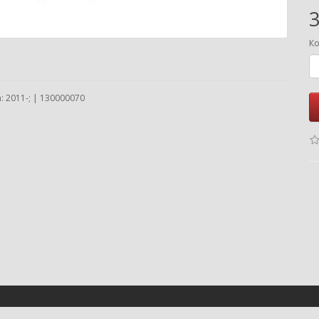
3
Ко
 2011-; | 130000070