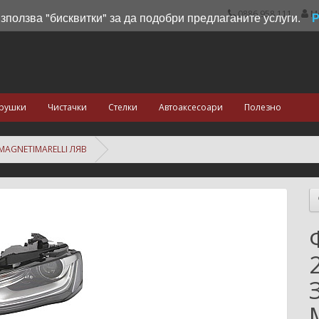
0886 958 111
М
използва "бисквитки" за да подобри предлаганите услуги.
рушки
Чистачки
Стелки
Автоаксесоари
Полезно
MAGNETIMARELLI ЛЯВ