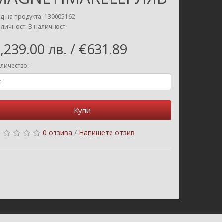
д на продукта: 130005162
личност: В наличност
,239.00 лв. / €631.89
личество:
Купи
0 отзива
/
Напишете отзив