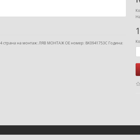
Ко
На
1
Ко
4 страна на монтаж: ЛЯВ МОНТАЖ ОЕ номер: 8K0941753C Година: