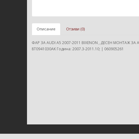
Описание
Отзиви (0)
ФАР ЗА AUDI A5 2007-2011 BIXENON , ДЕСЕН МОНТАЖ ЗА 
8T0941030AK Година: 2007.3-2011.10; | 060905261