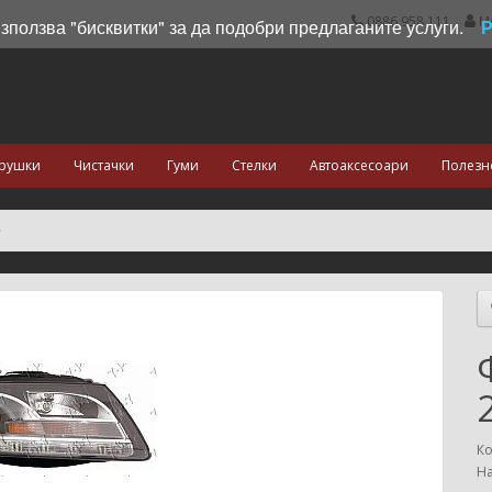
0886 958 111
М
използва "бисквитки" за да подобри предлаганите услуги.
рушки
Чистачки
Гуми
Стелки
Автоаксесоари
Полезн
Ко
На