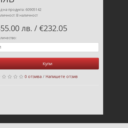
д на продукта: 60905142
личност: В наличност
55.00 лв. / €232.05
личество:
Купи
0 отзива
/
Напишете отзив