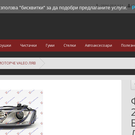
0886 958 111
М
използва "бисквитки" за да подобри предлаганите услуги.
рушки
Чистачки
Гуми
Стелки
Автоаксесоари
Полезн
 МОТОРЧЕ VALEO ЛЯВ