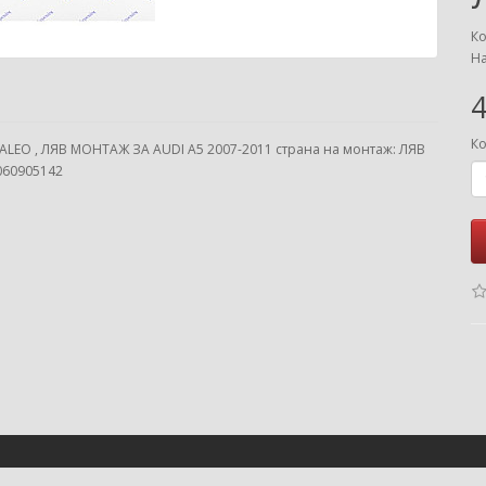
Ко
На
4
Ко
LEO , ЛЯВ МОНТАЖ ЗА AUDI A5 2007-2011 страна на монтаж: ЛЯВ
060905142