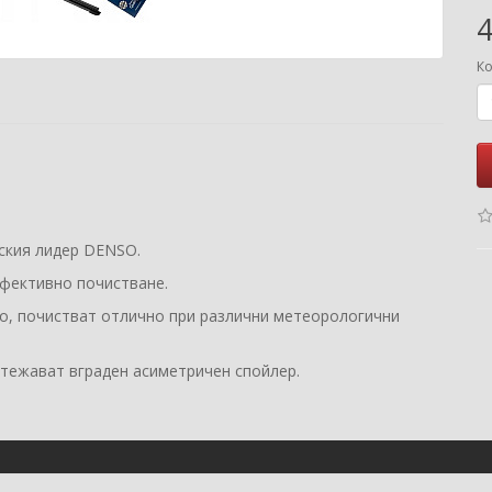
4
Ко
нския лидер DENSO.
ефективно почистване.
о, почистват отлично при различни метеорологични
итежават вграден асиметричен спойлер.