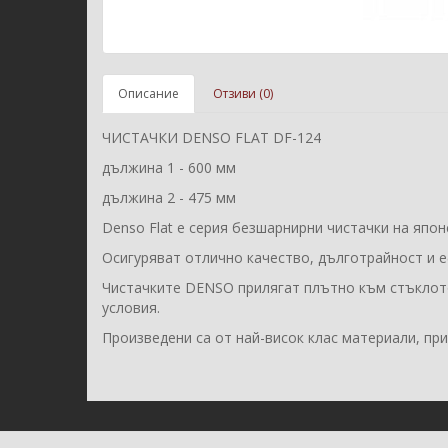
Описание
Отзиви (0)
ЧИСТАЧКИ DENSO FLAT DF-124
дължина 1 - 600 мм
дължина 2 - 475 мм
Denso Flat е серия безшарнирни чистачки на япо
Осигуряват отлично качество, дълготрайност и 
Чистачките DENSO прилягат плътно към стъклот
условия.
Произведени са от най-висок клас материали, пр