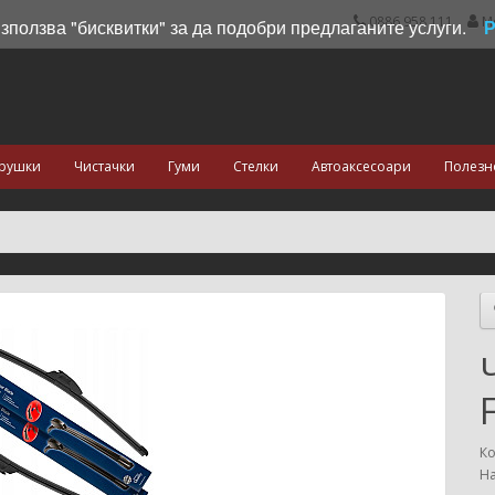
0886 958 111
М
използва "бисквитки" за да подобри предлаганите услуги.
рушки
Чистачки
Гуми
Стелки
Автоаксесоари
Полезн
Ко
На