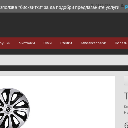
0886 958 111
М
използва "бисквитки" за да подобри предлаганите услуги.
рушки
Чистачки
Гуми
Стелки
Автоаксесоари
Полезн
Ко
На
6