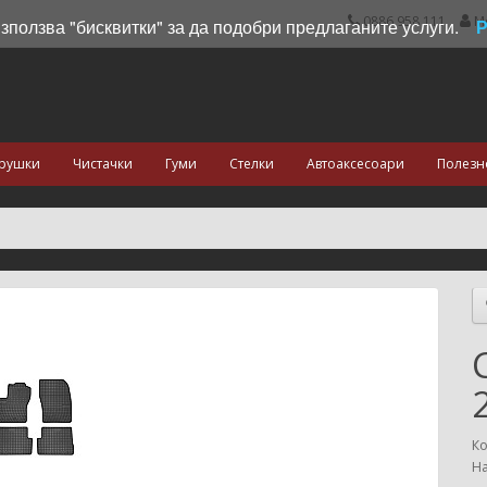
0886 958 111
М
използва "бисквитки" за да подобри предлаганите услуги.
рушки
Чистачки
Гуми
Стелки
Автоаксесоари
Полезн
Ко
На