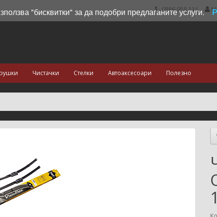
0886 958 111
М
използва "бисквитки" за да подобри предлаганите услуги.
рушки
Чистачки
Стелки
Автоаксесоари
Полезно
Ко