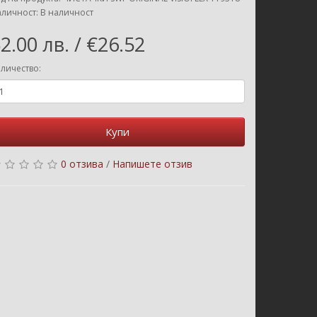
личност: В наличност
2.00 лв. / €26.52
личество:
Купи
0 отзива
/
Напишете отзив