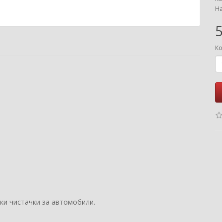
На
5
Ко
ски чистачки за автомобили.