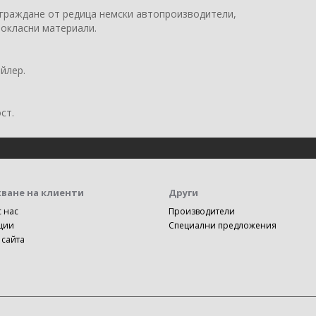
граждане от редица немски автопроизводители,
вокласни материали.
йлер.
ст.
ване на клиенти
Други
с нас
Производители
ции
Специални предложения
 сайта