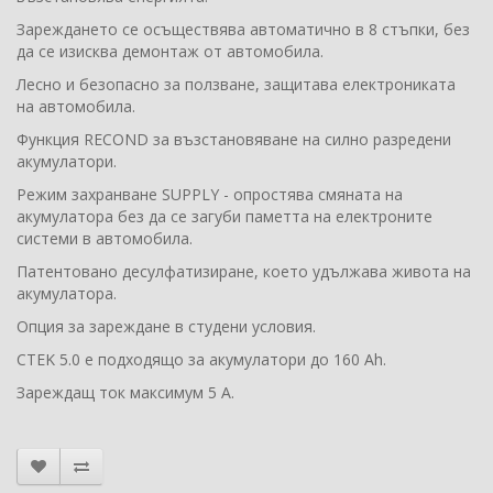
Зареждането се осъществява автоматично в 8 стъпки, без
да се изисква демонтаж от автомобила.
Лесно и безопасно за ползване, защитава електрониката
на автомобила.
Функция RECOND за възстановяване на силно разредени
акумулатори.
Режим захранване SUPPLY - опростява смяната на
акумулатора без да се загуби паметта на електроните
системи в автомобила.
Патентовано десулфатизиране, което удължава живота на
акумулатора.
Опция за зареждане в студени условия.
CTEK 5.0 е подходящо за акумулатори до 160 Ah.
Зареждащ ток максимум 5 А.