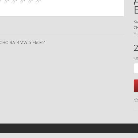
Ко
С
На
НО ЗА BMW 5 E60/61
2
Ко