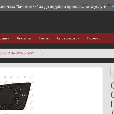
0886 958 111
М
използва "бисквитки" за да подобри предлаганите услуги.
рушки
Чистачки
Стелки
Автоаксесоари
Полезно
ЯСНО ЗА BMW 5 E60/61