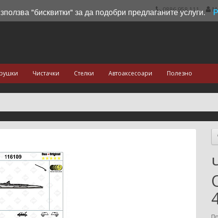
0886 958 111
М
използва "бисквитки" за да подобри предлаганите услуги.
рушки
Чистачки
Стелки
Автоаксесоари
Полезно
П