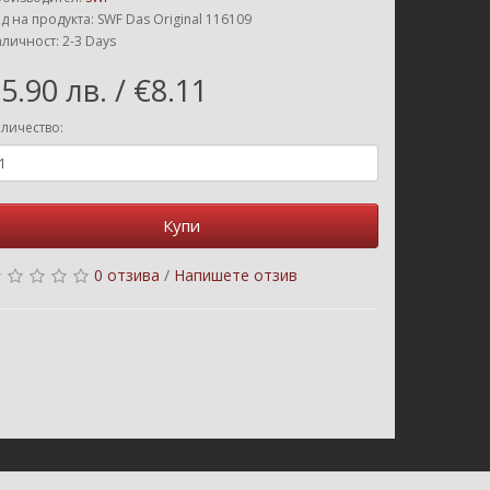
д на продукта: SWF Das Original 116109
личност: 2-3 Days
5.90 лв. / €8.11
личество:
Купи
0 отзива
/
Напишете отзив