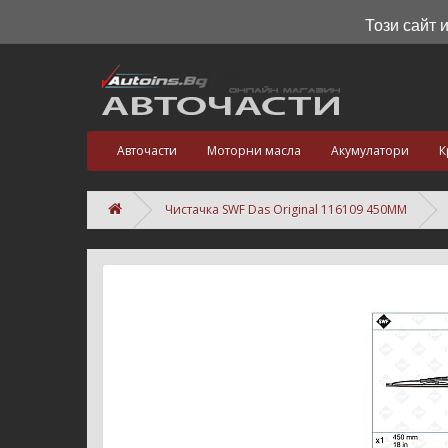
Този сайт 
Авточасти
Моторни масла
Акумулатори
К
Чистачка SWF Das Original 116109 450MM