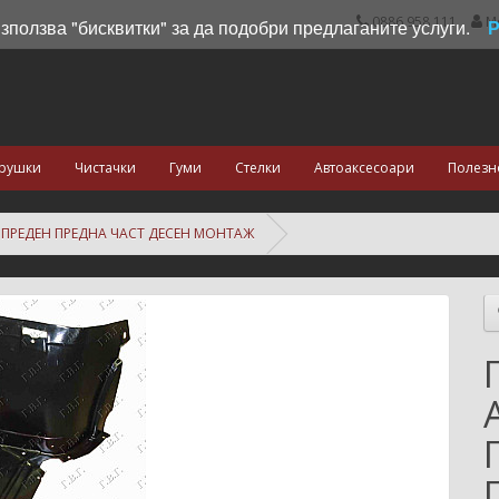
0886 958 111
М
използва "бисквитки" за да подобри предлаганите услуги.
рушки
Чистачки
Гуми
Стелки
Автоаксесоари
Полезн
Н ПРЕДЕН ПРЕДНА ЧАСТ ДЕСЕН МОНТАЖ