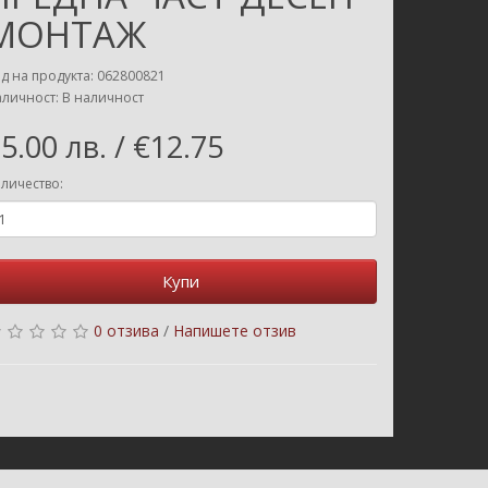
МОНТАЖ
д на продукта: 062800821
личност: В наличност
5.00 лв. / €12.75
личество:
Купи
0 отзива
/
Напишете отзив