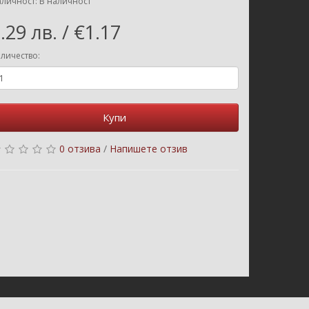
личност: В наличност
.29 лв. / €1.17
личество:
Купи
0 отзива
/
Напишете отзив