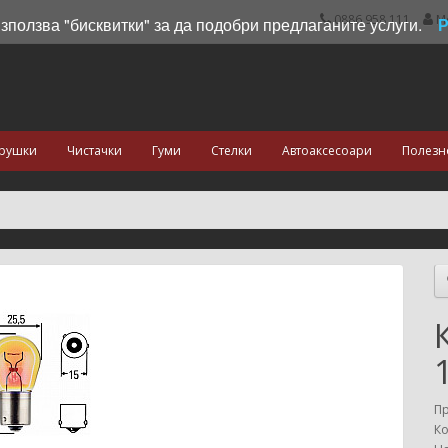
0886 958 111
М
използва "бисквитки" за да подобри предлаганите услуги.
рушки
Чистачки
Гуми
Стелки
Автоаксесоари
Полезн
П
Ко