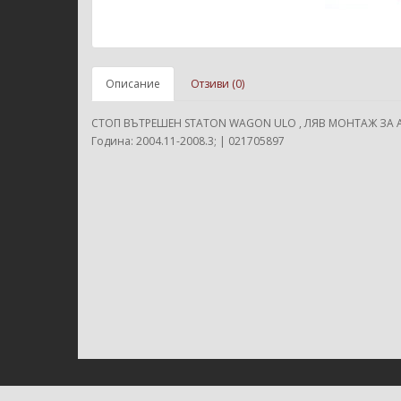
Описание
Отзиви (0)
СТОП ВЪТРЕШЕН STATON WAGON ULO , ЛЯВ МОНТАЖ ЗА AU
Година: 2004.11-2008.3; | 021705897