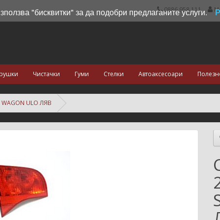
0886 958 111
М
използва "бисквитки" за да подобри предлаганите услуги.
рушки
Чистачки
Гуми
Стелки
Автоаксесоари
Полезн
N WAGON ULO ЛЯВ