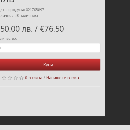
д на продукта: 021705897
личност: В наличност
50.00 лв. / €76.50
личество:
Купи
0 отзива
/
Напишете отзив