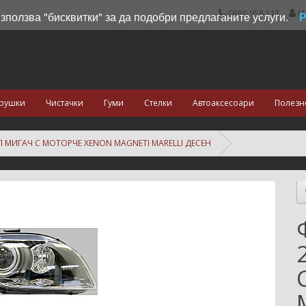
0886 958 111
М
използва "бисквитки" за да подобри предлаганите услуги.
рушки
Чистачки
Гуми
Стелки
Автоаксесоари
Полезн
ЯЛ МИГАЧ С МОТОРЧЕ XENON MAGNETI MARELLI ДЕСЕН