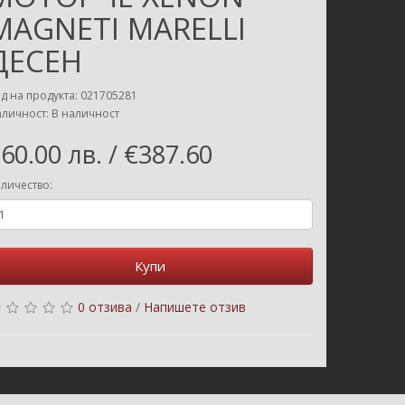
MAGNETI MARELLI
ДЕСЕН
д на продукта: 021705281
личност: В наличност
60.00 лв. / €387.60
личество:
Купи
0 отзива
/
Напишете отзив