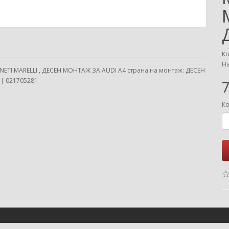
Ко
На
TI MARELLI , ДЕСЕН МОНТАЖ ЗА AUDI A4 страна на монтаж: ДЕСЕН
 | 021705281
7
Ко