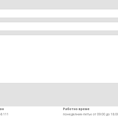
он
Работно време
58 111
понеделник-петък от 09:00 до 18:00