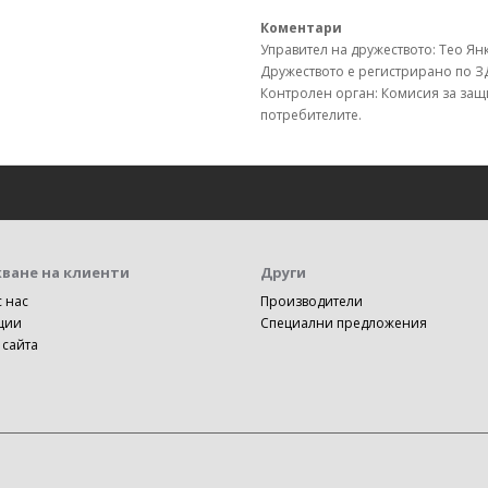
Коментари
Управител на дружеството: Тео Янк
Дружеството е регистрирано по З
Контролен орган: Комисия за защ
потребителите.
ване на клиенти
Други
с нас
Производители
ции
Специални предложения
 сайта