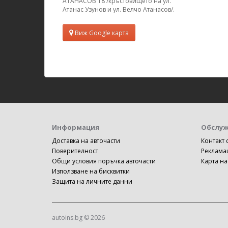
АТАНАСОВ 18 /кръстовището на ул.
Атанас Узунов и ул. Велчо Атанасов/.
Виж Google карта
Информация
Обслуж
Доставка на авточасти
Контакт 
Поверителност
Реклама
Общи условия поръчка авточасти
Карта на
Използване на бисквитки
Защита на личните данни
autoins.bg © 2026