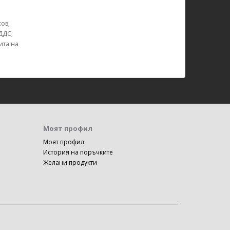
ов;
ДДС;
ита на
Моят профил
Моят профил
История на поръчките
Желани продукти