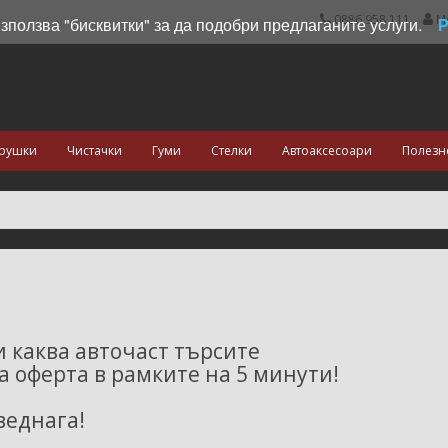
0886 958 111
М
използва "бисквитки" за да подобри предлаганите услуги.
рушки
Чистачки
Гуми
Стелки
Автоаксесоари
Полезн
 каква авточаст търсите
 оферта в рамките на 5 минути!
веднага!